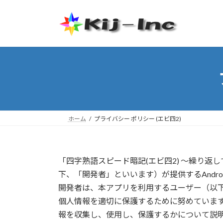
コ
ナ
ン
ビ
テ
ゲ
ン
ー
ツ
シ
へ
ョ
ス
ン
キ
に
ッ
移
プ
動
ホーム
プライバシー ポリシー (エビ四2)
「四字熟語スピード暗記(エビ四2) ～繰り
下、「開発者」といいます）が提供するAndro
開発者は、本アプリを利用するユーザー（以
個人情報を適切に保護するために努めていま
報を収集し、使用し、保護するかについて説