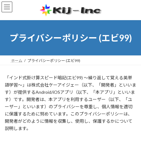
コ
ナ
ン
ビ
テ
ゲ
ン
ー
ツ
シ
へ
ョ
プライバシーポリシー (エビ99)
ス
ン
キ
に
ッ
移
プ
動
ホーム
プライバシーポリシー (エビ99)
「インド式掛け算スピード暗記(エビ99) ～繰り返して覚える英単
語学習～」は株式会社ケーアイジェー（以下、「開発者」といいま
す）が提供するAndroid/iOSアプリ（以下、「本アプリ」といいま
す）です。開発者は、本アプリを利用するユーザー（以下、「ユ
ーザー」といいます）のプライバシーを尊重し、個人情報を適切
に保護するために努めています。このプライバシーポリシーは、
開発者がどのように情報を収集し、使用し、保護するかについて
説明します。