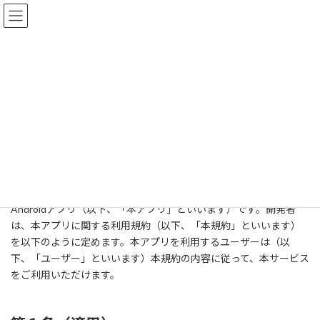
コ
ナ
ン
ビ
テ
ゲ
ン
ー
ツ
シ
へ
ョ
プライバシーポリシー (エビ四)
ス
ン
キ
に
ッ
移
プ
動
ホーム
プライバシーポリシー (エビ四)
「四字熟語スピード暗記(エビ四) ～ 効率よく暗記 ～」は株式会社
ケーアイジェー（以下、「開発者」といいます）が提供する
Androidアプリ（以下、「本アプリ」といいます）です。開発者
は、本アプリに関する利用規約（以下、「本規約」といいます）
を以下のように定めます。本アプリを利用するユーザーは（以
下、「ユーザー」といいます）本規約の内容に従って、本サービス
をご利用いただけます。